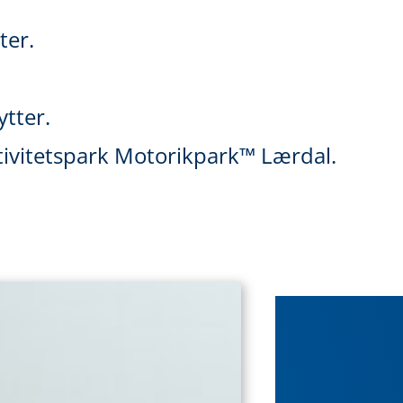
ater.
ytter.
ktivitetspark Motorikpark™ Lærdal.