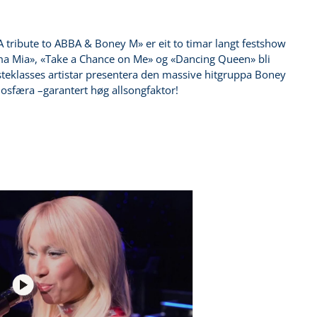
 tribute to ABBA & Boney M» er eit to timar langt festshow
amma Mia», «Take a Chance on Me» og «Dancing Queen» bli
rsteklasses artistar presentera den massive hitgruppa Boney
mosfæra –garantert høg allsongfaktor!