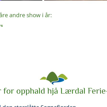
åre andre show i år:
rs
 for opphald hjå Lærdal Ferie-