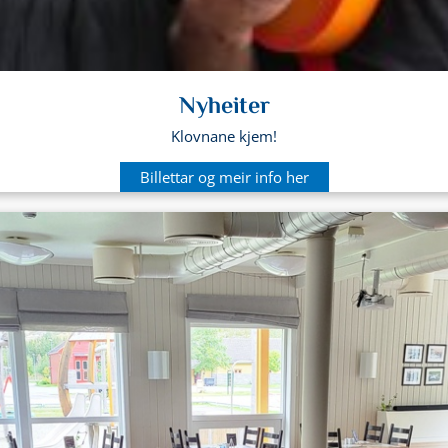
Nyheiter
Klovnane kjem!
Billettar og meir info her