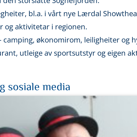
 den storslåtte Sognefjorden.
egheiter, bl.a. i vårt nye Lærdal Showthe
er og aktivitetar i regionen.
 - camping, økonomirom, leiligheiter og h
rant, utleige av sportsutstyr og eigen a
og sosiale media