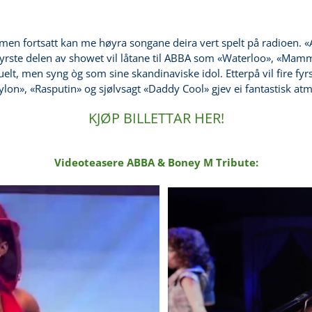
men fortsatt kan me høyra songane deira vert spelt på radioen. «A
n fyrste delen av showet vil låtane til ABBA som «Waterloo», «M
uelt, men syng òg som sine skandinaviske idol. Etterpå vil fire fy
lon», «Rasputin» og sjølvsagt «Daddy Cool» gjev ei fantastisk at
KJØP BILLETTAR HER!
Videoteasere ABBA & Boney M Tribute: