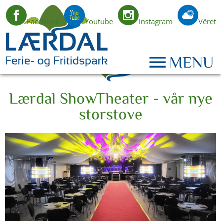
Facebook
Youtube
Instagram
Vêret
NO
MENU
Lærdal ShowTheater - vår nye
storstove