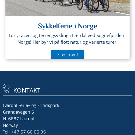
Sykkelferie i Norge
Tur-, racer- og terrengsykling i Lærdal ved Sognefjorden i
Norge! Her byr vi på flott natur og varierte turer!
>Les meir!
KONTAKT
Lærdal Ferie- og Fritidspark
Grandavegen 5
N-6887 Lærdal
Norway
Tel.:
+47 57 66 66 95