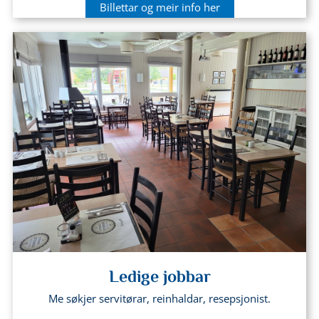
Billettar og meir info her
Ledige jobbar
Me søkjer servitørar, reinhaldar, resepsjonist.