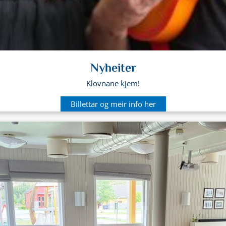
Nyheiter
Klovnane kjem!
Billettar og meir info her