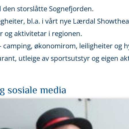
 den storslåtte Sognefjorden.
egheiter, bl.a. i vårt nye Lærdal Showthe
er og aktivitetar i regionen.
 - camping, økonomirom, leiligheiter og h
rant, utleige av sportsutstyr og eigen a
og sosiale media