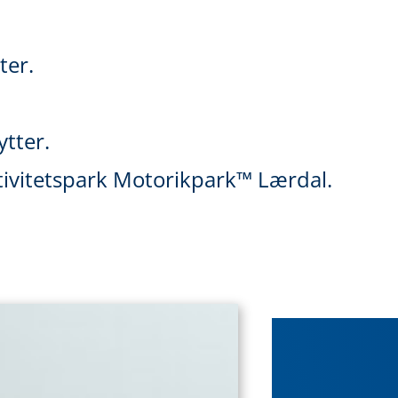
ater.
ytter.
ktivitetspark Motorikpark™ Lærdal.