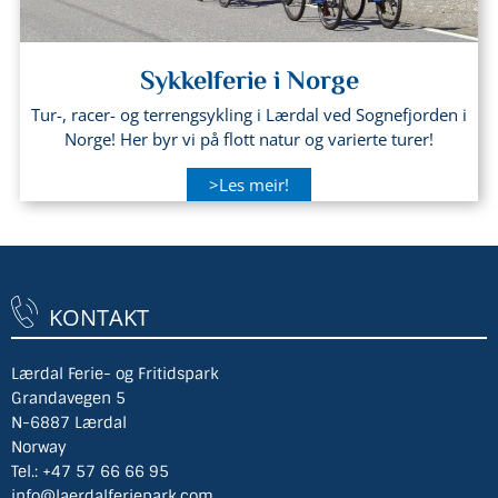
Sykkelferie i Norge
Tur-, racer- og terrengsykling i Lærdal ved Sognefjorden i
Norge! Her byr vi på flott natur og varierte turer!
>Les meir!
KONTAKT
Lærdal Ferie- og Fritidspark
Grandavegen 5
N-6887 Lærdal
Norway
Tel.:
+47 57 66 66 95
info@laerdalferiepark.com