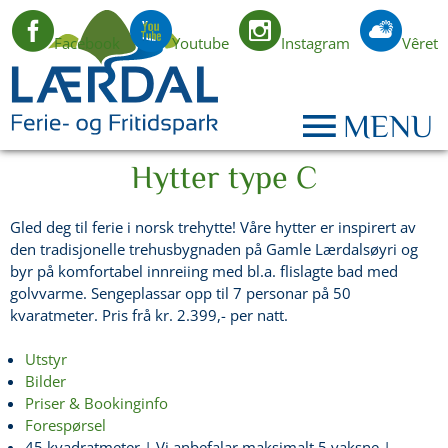
Facebook
Youtube
Instagram
Vêret
NO
MENU
Hytter type C
Gled deg til ferie i norsk trehytte! Våre hytter er inspirert av
den tradisjonelle trehusbygnaden på Gamle Lærdalsøyri og
byr på komfortabel innreiing med bl.a. flislagte bad med
golvvarme. Sengeplassar opp til 7 personar på 50
kvaratmeter. Pris frå kr. 2.399,- per natt.
Utstyr
Bilder
Priser & Bookinginfo
Forespørsel
45 kvadratmeter | Vi anbefalar maksimalt 5 vaksne |