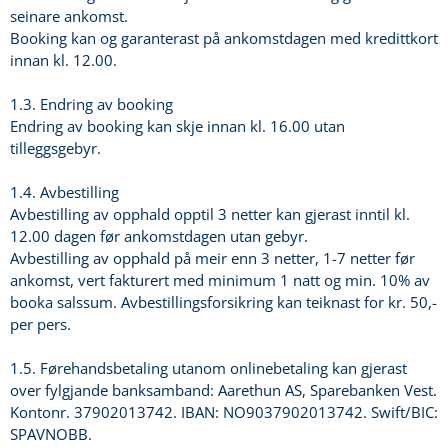
seinare ankomst.
Booking kan og garanterast på ankomstdagen med kredittkort
innan kl. 12.00.
1.3. Endring av booking
Endring av booking kan skje innan kl. 16.00 utan
tilleggsgebyr.
1.4. Avbestilling
Avbestilling av opphald opptil 3 netter kan gjerast inntil kl.
12.00 dagen før ankomstdagen utan gebyr.
Avbestilling av opphald på meir enn 3 netter, 1-7 netter før
ankomst, vert fakturert med minimum 1 natt og min. 10% av
booka salssum. Avbestillingsforsikring kan teiknast for kr. 50,-
per pers.
1.5. Førehandsbetaling utanom onlinebetaling kan gjerast
over fylgjande banksamband: Aarethun AS, Sparebanken Vest.
Kontonr. 37902013742. IBAN: NO9037902013742. Swift/BIC:
SPAVNOBB.