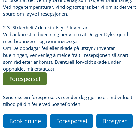
forutsett at det vert nytta underlag som ikkje er brannfarleg.
Ved høge temperaturar, vind og tørt gras ber vi om at det vert
spurd om løyve i resepsjonen.
2.3. Sikkerheit / defekt utstyr / inventar
Ved ankomst til bueeining ber vi om at De gjer Dykk kjend
med brannvern- og rømningsvegar.
Om De oppdagar feil eller skade på utstyr / inventar i
bueiningen, ver venleg å melde frå til resepsjonen så snart
som råd etter ankomst. Eventuell forvoldt skade under
opphaldet må erstattast.
Forespørsel
Send oss ein forespørsel, vi sender deg gjerne eit individuelt
tilbod på din ferie ved Sognefjorden!
Book online
Forespørsel
Brosjyrer