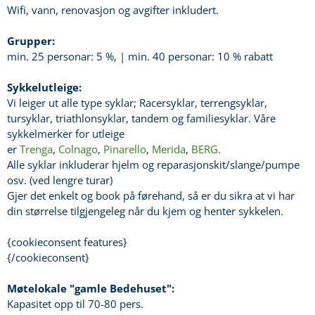
Wifi, vann, renovasjon og avgifter inkludert.
Grupper:
min. 25 personar: 5 %, | min. 40 personar: 10 % rabatt
Sykkelutleige:
Vi leiger ut alle type syklar; Racersyklar, terrengsyklar,
tursyklar, triathlonsyklar, tandem og familiesyklar. Våre
sykkelmerker for utleige
er
Trenga
,
Colnago
,
Pinarello
,
Merida
,
BERG.
Alle syklar inkluderar hjelm og reparasjonskit/slange/pumpe
osv. (ved lengre turar)
Gjer det enkelt og book på førehand, så er du sikra at vi har
din størrelse tilgjengeleg når du kjem og henter sykkelen.
{cookieconsent features}
{/cookieconsent}
Møtelokale "gamle Bedehuset":
Kapasitet opp til 70-80 pers.