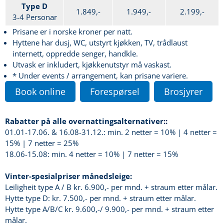
Type D
1.849,-
1.949,-
2.199,-
3-4 Personar
Prisane er i norske kroner per natt.
Hyttene har dusj, WC, utstyrt kjøkken, TV, trådlaust
internett, oppredde senger, handkle.
Utvask er inkludert, kjøkkenutstyr må vaskast.
* Under events / arrangement, kan prisane variere.
Book online
Forespørsel
Brosjyrer
Rabatter på alle overnattingsalternativer::
01.01-17.06. & 16.08-31.12.: min. 2 netter = 10% | 4 netter =
15% | 7 netter = 25%
18.06-15.08: min. 4 netter = 10% | 7 netter = 15%
Vinter-spesialpriser månedsleige:
Leiligheit type A / B kr. 6.900,- per mnd. + straum etter målar.
Hytte type D: kr. 7.500,- per mnd. + straum etter målar.
Hytte type A/B/C kr. 9.600,-/ 9.900,- per mnd. + straum etter
målar.