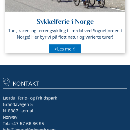
Sykkelferie i Norge
Tur-, racer- og terrengsykling i Lærdal ved Sognefjorden i
Norge! Her byr vi på flott natur og varierte turer!
>Les meir!
KONTAKT
Lærdal Ferie- og Fritidspark
Grandavegen 5
N-6887 Lærdal
Norway
Tel.:
+47 57 66 66 95
info@laerdalferiepark.com