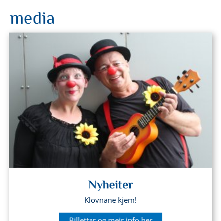
media
Nyheiter
Klovnane kjem!
Billettar og meir info her