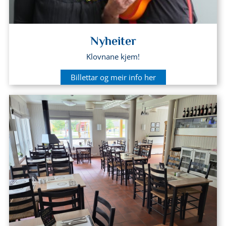
Nyheiter
Klovnane kjem!
Billettar og meir info her