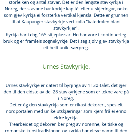
storleiken og antal stavar. Det er den lengste stavkyrkja i
Noreg, der stavane har korkje kapitèl eller utskjeringar, noko
som gjev kyrkja ei forsterka vertikal kjensla. Dette er grunnen
til at Kaupanger stavkyrkje vert kalla "katedralen blant
stavkyrkjer".
Kyrkja har i dag 165 sitjeplassar. Ho har vore i kontinuerleg
bruk og er framleis sognekyrkje. Det i seg sjølv gjev stavkyrkja
eit heilt unikt særpreg.
Urnes Stavkyrkje.
Urnes stavkyrkje er datert til byrjinga av 1130-talet, det gjer
den til den eldste av dei 28 stavkyrkjene som er tekne vare på
i Noreg.
Det er òg den stavkyrkja som er rikast dekorert, spesielt
nordportalen med unike utskjæringar som kjem frå ei enno
eldre kyrkja.
Trearbeidet og dekoren ber preg av norønne, keltiske og
romanske kunsttradisjonar, og kyrkja har gjeve namn til den