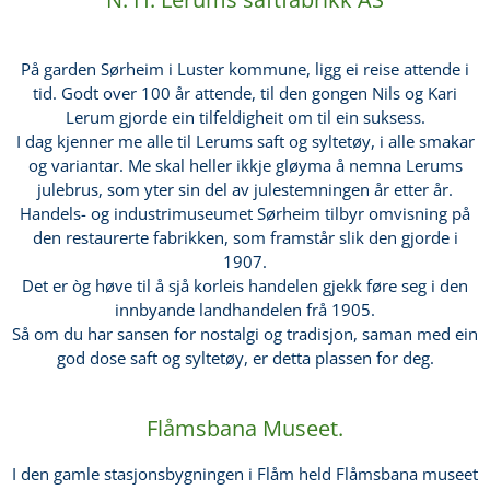
På garden Sørheim i Luster kommune, ligg ei reise attende i
tid. Godt over 100 år attende, til den gongen Nils og Kari
Lerum gjorde ein tilfeldigheit om til ein suksess.
I dag kjenner me alle til Lerums saft og syltetøy, i alle smakar
og variantar. Me skal heller ikkje gløyma å nemna Lerums
julebrus, som yter sin del av julestemningen år etter år.
Handels- og industrimuseumet Sørheim tilbyr omvisning på
den restaurerte fabrikken, som framstår slik den gjorde i
1907.
Det er òg høve til å sjå korleis handelen gjekk føre seg i den
innbyande landhandelen frå 1905.
Så om du har sansen for nostalgi og tradisjon, saman med ein
god dose saft og syltetøy, er detta plassen for deg.
Flåmsbana Museet.
I den gamle stasjonsbygningen i Flåm held Flåmsbana museet