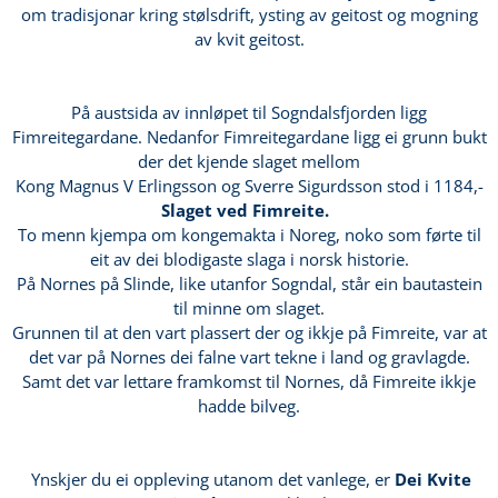
om tradisjonar kring stølsdrift, ysting av geitost og mogning
av kvit geitost.
På austsida av innløpet til Sogndalsfjorden ligg
Fimreitegardane. Nedanfor Fimreitegardane ligg ei grunn bukt
der det kjende slaget mellom
Kong Magnus V Erlingsson og Sverre Sigurdsson stod i 1184,-
Slaget ved Fimreite.
To menn kjempa om kongemakta i Noreg, noko som førte til
eit av dei blodigaste slaga i norsk historie.
På Nornes på Slinde, like utanfor Sogndal, står ein bautastein
til minne om slaget.
Grunnen til at den vart plassert der og ikkje på Fimreite, var at
det var på Nornes dei falne vart tekne i land og gravlagde.
Samt det var lettare framkomst til Nornes, då Fimreite ikkje
hadde bilveg.
Ynskjer du ei oppleving utanom det vanlege, er
Dei Kvite