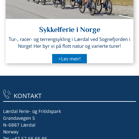
Sykkelferie i Norge
Tur-, racer- og terrengsykling i Lærdal ved Sognefjorden i
Norge! Her byr vi på flott natur og varierte turer!
>Les meir!
KONTAKT
Lærdal Ferie- og Fritidspark
Grandavegen 5
N-6887 Lærdal
Norway
Tel.:
+47 57 66 66 95