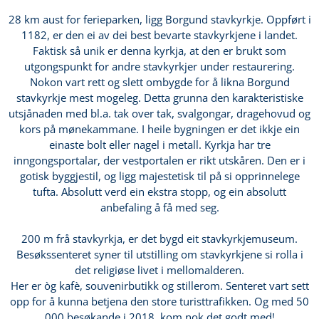
28 km aust for ferieparken, ligg Borgund stavkyrkje. Oppført i
1182, er den ei av dei best bevarte stavkyrkjene i landet.
Faktisk så unik er denna kyrkja, at den er brukt som
utgongspunkt for andre stavkyrkjer under restaurering.
Nokon vart rett og slett ombygde for å likna Borgund
stavkyrkje mest mogeleg. Detta grunna den karakteristiske
utsjånaden med bl.a. tak over tak, svalgongar, dragehovud og
kors på mønekammane. I heile bygningen er det ikkje ein
einaste bolt eller nagel i metall. Kyrkja har tre
inngongsportalar, der vestportalen er rikt utskåren. Den er i
gotisk byggjestil, og ligg majestetisk til på si opprinnelege
tufta. Absolutt verd ein ekstra stopp, og ein absolutt
anbefaling å få med seg.
200 m frå stavkyrkja, er det bygd eit stavkyrkjemuseum.
Besøkssenteret syner til utstilling om stavkyrkjene si rolla i
det religiøse livet i mellomalderen.
Her er òg kafè, souvenirbutikk og stillerom. Senteret vart sett
opp for å kunna betjena den store turisttrafikken. Og med 50
000 besøkande i 2018, kom nok det godt med!