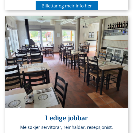
Billettar og meir info her
Ledige jobbar
Me søkjer servitørar, reinhaldar, resepsjonist.