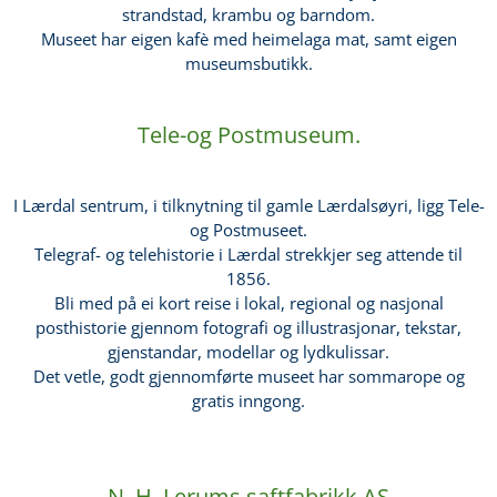
strandstad, krambu og barndom.
Museet har eigen kafè med heimelaga mat, samt eigen
museumsbutikk.
Tele-og Postmuseum.
I Lærdal sentrum, i tilknytning til gamle Lærdalsøyri, ligg Tele-
og Postmuseet.
Telegraf- og telehistorie i Lærdal strekkjer seg attende til
1856.
Bli med på ei kort reise i lokal, regional og nasjonal
posthistorie gjennom fotografi og illustrasjonar, tekstar,
gjenstandar, modellar og lydkulissar.
Det vetle, godt gjennomførte museet har sommarope og
gratis inngong.
N. H. Lerums saftfabrikk AS