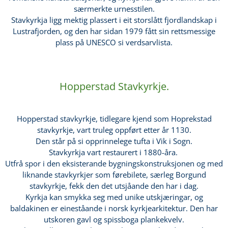
særmerkte urnesstilen.
Stavkyrkja ligg mektig plassert i eit storslått fjordlandskap i
Lustrafjorden, og den har sidan 1979 fått sin rettsmessige
plass på UNESCO si verdsarvlista.
Hopperstad Stavkyrkje.
Hopperstad stavkyrkje, tidlegare kjend som Hoprekstad
stavkyrkje, vart truleg oppført etter år 1130.
Den står på si opprinnelege tufta i Vik i Sogn.
Stavkyrkja vart restaurert i 1880-åra.
Utfrå spor i den eksisterande bygningskonstruksjonen og med
liknande stavkyrkjer som førebilete, særleg Borgund
stavkyrkje, fekk den det utsjåande den har i dag.
Kyrkja kan smykka seg med unike utskjæringar, og
baldakinen er eineståande i norsk kyrkjearkitektur. Den har
utskoren gavl og spissboga plankekvelv.