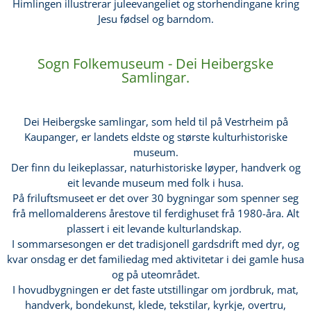
Himlingen illustrerar juleevangeliet og storhendingane kring
Jesu fødsel og barndom.
Sogn Folkemuseum - Dei Heibergske
Samlingar.
Dei Heibergske samlingar, som held til på Vestrheim på
Kaupanger, er landets eldste og største kulturhistoriske
museum.
Der finn du leikeplassar, naturhistoriske løyper, handverk og
eit levande museum med folk i husa.
På friluftsmuseet er det over 30 bygningar som spenner seg
frå mellomalderens årestove til ferdighuset frå 1980-åra. Alt
plassert i eit levande kulturlandskap.
I sommarsesongen er det tradisjonell gardsdrift med dyr, og
kvar onsdag er det familiedag med aktivitetar i dei gamle husa
og på uteområdet.
I hovudbygningen er det faste utstillingar om jordbruk, mat,
handverk, bondekunst, klede, tekstilar, kyrkje, overtru,