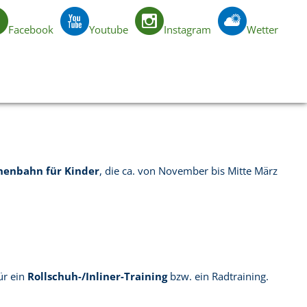
Facebook
Youtube
Instagram
Wetter
DE
nenbahn für Kinder
, die ca. von November bis Mitte März
ür ein
Rollschuh-/Inliner-Training
bzw. ein Radtraining.