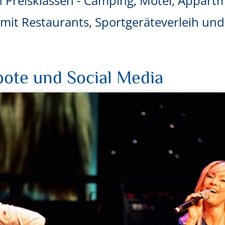
n Preisklassen - Camping, Motel, Appart
r mit Restaurants, Sportgeräteverleih u
ote und Social Media