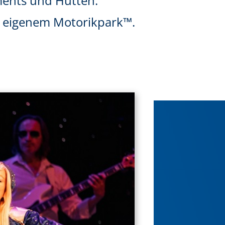
ments und Hütten.
nd eigenem Motorikpark™.