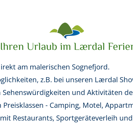
Ihren Urlaub im Lærdal Ferie
direkt am malerischen Sognefjord.
lichkeiten, z.B. bei unseren Lærdal Sh
n Sehenswürdigkeiten und Aktivitäten de
n Preisklassen - Camping, Motel, Appart
r mit Restaurants, Sportgeräteverleih u