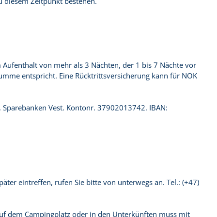
u diesem Zeitpunkt bestehen.
 Aufenthalt von mehr als 3 Nächten, der 1 bis 7 Nächte vor
umme entspricht. Eine Rücktrittsversicherung kann für NOK
S, Sparebanken Vest. Kontonr. 37902013742. IBAN:
er eintreffen, rufen Sie bitte von unterwegs an. Tel.: (+47)
t auf dem Campingplatz oder in den Unterkünften muss mit