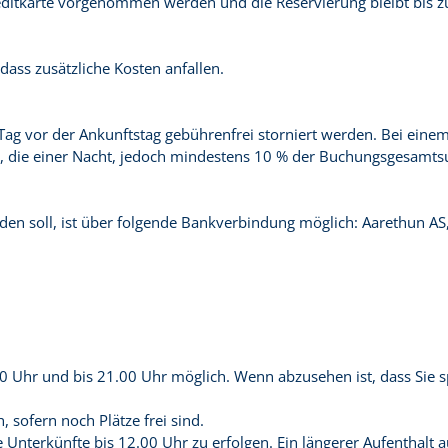
ditkarte vorgenommen werden und die Reservierung bleibt bis z
ass zusätzliche Kosten anfallen.
ag vor der Ankunftstag gebührenfrei storniert werden. Bei einem
t, die einer Nacht, jedoch mindestens 10 % der Buchungsgesamts
den soll, ist über folgende Bankverbindung möglich: Aarethun A
 Uhr und bis 21.00 Uhr möglich. Wenn abzusehen ist, dass Sie spät
 sofern noch Plätze frei sind.
ie Unterkünfte bis 12.00 Uhr zu erfolgen. Ein längerer Aufenthal