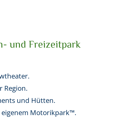
n- und Freizeitpark
owtheater.
r Region.
ments und Hütten.
nd eigenem Motorikpark™.