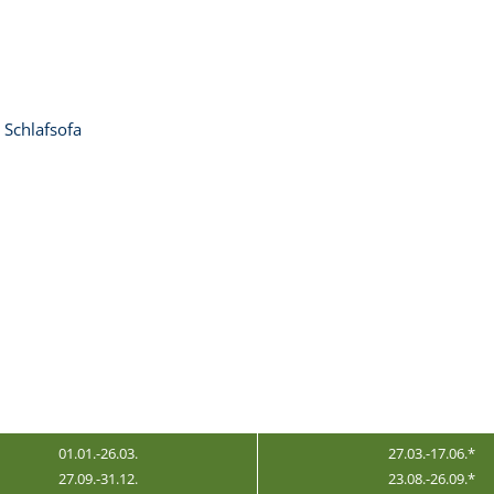
 Schlafsofa
01.01.-26.03.
27.03.-17.06.*
27.09.-31.12.
23.08.-26.09.*