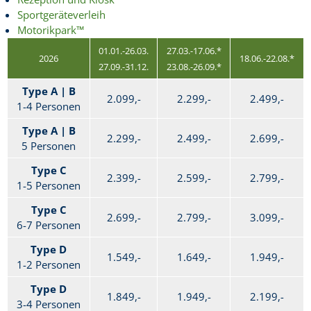
Sportgeräteverleih
Motorikpark™
01.01.-26.03.
27.03.-17.06.*
2026
18.06.-22.08.*
27.09.-31.12.
23.08.-26.09.*
Type A | B
2.099,-
2.299,-
2.499,-
1-4 Personen
Type A | B
2.299,-
2.499,-
2.699,-
5 Personen
Type C
2.399,-
2.599,-
2.799,-
1-5 Personen
Type C
2.699,-
2.799,-
3.099,-
6-7 Personen
Type D
1.549,-
1.649,-
1.949,-
1-2 Personen
Type D
1.849,-
1.949,-
2.199,-
3-4 Personen