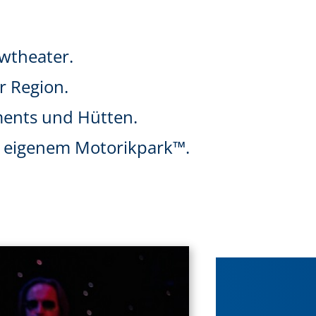
owtheater.
r Region.
ments und Hütten.
nd eigenem Motorikpark™.