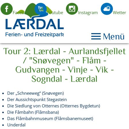
Facebook
Youtube
Instagram
Wetter
DE
Menü
Tour 2: Lærdal - Aurlandsfjellet
/ "Snøvegen" - Flåm -
Gudvangen - Vinje - Vik -
Sogndal - Lærdal
Der „Schneeweg“ (Snøvegen)
Der Aussichtspunkt Stegastein
Die Siedlung von Otternes (Otternes Bygdetun)
Die Fåmbahn (Flåmsbana)
Das Flåmbahnmuseum (Flåmsbanemuseet)
Underdal